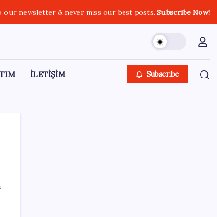
o our newsletter & never miss our best posts.
Subscribe Now!
TIM
İLETİŞİM
Subscribe
SON YAZILAR
ı
Etsy’den toplu işten çıkarma kararı:
Yaklaşık 220 çalışanla yollar ayrılıyor