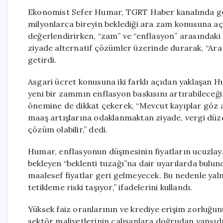
Ekonomist Sefer Humar, TGRT Haber kanalında gerç
milyonlarca bireyin beklediği ara zam konusuna a
değerlendirirken, “zam” ve “enflasyon” arasındaki
ziyade alternatif çözümler üzerinde durarak, “A
getirdi.
Asgari ücret konusuna iki farklı açıdan yaklaşan
yeni bir zammın enflasyon baskısını artırabileceği
önemine de dikkat çekerek, “Mevcut kayıplar göz 
maaş artışlarına odaklanmaktan ziyade, vergi düze
çözüm olabilir,” dedi.
Humar, enflasyonun düşmesinin fiyatların ucuzlaya
bekleyen “beklenti tuzağı”na dair uyarılarda bulun
maalesef fiyatlar geri gelmeyecek. Bu nedenle yaln
tetikleme riski taşıyor,” ifadelerini kullandı.
Yüksek faiz oranlarının ve krediye erişim zorluğu
sektör maliyetlerinin çalışanlara doğrudan yansıdı