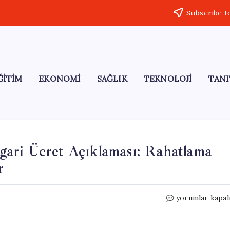
Subscribe t
ĞİTİM
EKONOMİ
SAĞLIK
TEKNOLOJİ
TANI
ari Ücret Açıklaması: Rahatlama
r
Ekonomist
yorumlar kapal
Sefer
Humar’dan
Asgari