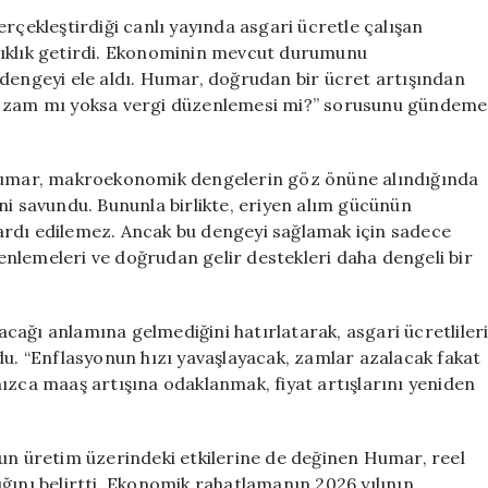
Ücret
ekleştirdiği canlı yayında asgari ücretle çalışan
Açıklaması:
çıklık getirdi. Ekonominin mevcut durumunu
Rahatlama
 dengeyi ele aldı. Humar, doğrudan bir ücret artışından
İçin
ra zam mı yoksa vergi düzenlemesi mi?” sorusunu gündeme
2026
Sonları
İşaret
 Humar, makroekonomik dengelerin göz önüne alındığında
Ediliyor
ni savundu. Bununla birlikte, eriyen alım gücünün
için
ardı edilemez. Ancak bu dengeyi sağlamak için sadece
nlemeleri ve doğrudan gelir destekleri daha dengeli bir
cağı anlamına gelmediğini hatırlatarak, asgari ücretliler
du. “Enflasyonun hızı yavaşlayacak, zamlar azalacak fakat
ızca maaş artışına odaklanmak, fiyat artışlarını yeniden
nun üretim üzerindeki etkilerine de değinen Humar, reel
ğını belirtti. Ekonomik rahatlamanın 2026 yılının