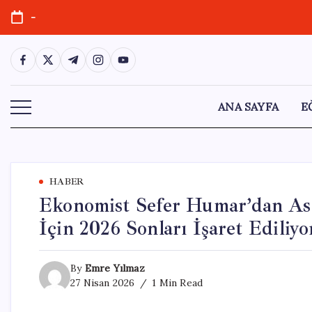
Skip
-
to
content
https://www.facebook.com/
https://twitter.com/
https://t.me/
https://www.instagram.com/
https://youtube.com/
ANA SAYFA
E
HABER
Ekonomist Sefer Humar’dan Asg
İçin 2026 Sonları İşaret Ediliyo
By
Emre Yılmaz
27 Nisan 2026
1 Min Read