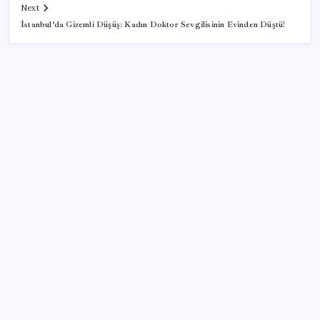
Next
İstanbul’da Gizemli Düşüş: Kadın Doktor Sevgilisinin Evinden Düştü!
SON YAZILAR
Zihin Okuyan Yapay Zeka Firması: Beynini Okutana
50 Dolar
ABD’de kısa vadeli enflasyon beklentisi geriledi
TBMM Adalet Komisyonu’nda çerçeve yasa
tartışmalarla başladı: Komisyonda ‘yasa’ atışması
Google Maps’e büyük değişiklik: Oteli bulacak, yemeği