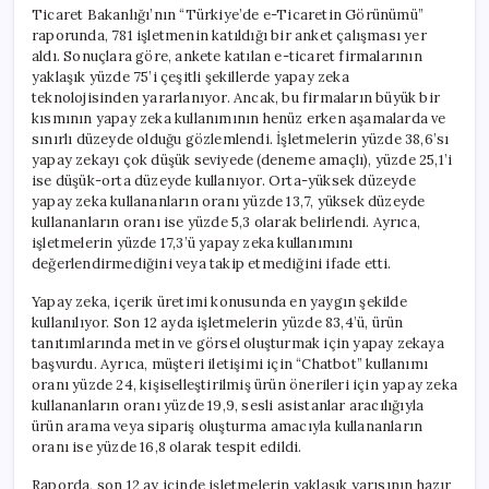
Ticaret Bakanlığı’nın “Türkiye’de e-Ticaretin Görünümü”
raporunda, 781 işletmenin katıldığı bir anket çalışması yer
aldı. Sonuçlara göre, ankete katılan e-ticaret firmalarının
yaklaşık yüzde 75’i çeşitli şekillerde yapay zeka
teknolojisinden yararlanıyor. Ancak, bu firmaların büyük bir
kısmının yapay zeka kullanımının henüz erken aşamalarda ve
sınırlı düzeyde olduğu gözlemlendi. İşletmelerin yüzde 38,6’sı
yapay zekayı çok düşük seviyede (deneme amaçlı), yüzde 25,1’i
ise düşük-orta düzeyde kullanıyor. Orta-yüksek düzeyde
yapay zeka kullananların oranı yüzde 13,7, yüksek düzeyde
kullananların oranı ise yüzde 5,3 olarak belirlendi. Ayrıca,
işletmelerin yüzde 17,3’ü yapay zeka kullanımını
değerlendirmediğini veya takip etmediğini ifade etti.
Yapay zeka, içerik üretimi konusunda en yaygın şekilde
kullanılıyor. Son 12 ayda işletmelerin yüzde 83,4’ü, ürün
tanıtımlarında metin ve görsel oluşturmak için yapay zekaya
başvurdu. Ayrıca, müşteri iletişimi için “Chatbot” kullanımı
oranı yüzde 24, kişiselleştirilmiş ürün önerileri için yapay zeka
kullananların oranı yüzde 19,9, sesli asistanlar aracılığıyla
ürün arama veya sipariş oluşturma amacıyla kullananların
oranı ise yüzde 16,8 olarak tespit edildi.
Raporda, son 12 ay içinde işletmelerin yaklaşık yarısının hazır