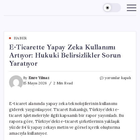
Skip
to
content
HABER
E-Ticarette Yapay Zeka Kullanımı
Artıyor: Hukuki Belirsizlikler Sorun
Yaratıyor
E-
By
Emre Yılmaz
yorumlar kapalı
Ticarette
15 Mayıs 2026
2 Min Read
Yapay
Zeka
Kullanımı
E-ticaret alanında yapay zeka teknolojilerinin kullanımı
Artıyor:
giderek yaygınlaşıyor. Ticaret Bakanlığı, Türkiye’deki e-
Hukuki
Belirsizlikler
ticaret işletmeleriyle ilgili kapsamlı bir rapor yayımladı. Bu
Sorun
rapora göre, Türkiye’deki e-ticaret şirketlerinin yaklaşık
Yaratıyor
yüzde 84’ü yapay zekayı metin ve görsel içerik oluşturma
için
amacıyla kullanıyor.