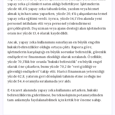
yapay zeka çözümleri satın aldığı belirtiliyor. İşletmelerin
yüzde 48,4’ü yapay zeka tabanlı ürün, yazılım veya hizmet
almak için harcama yaparken, yüzde 20,4’ü çalışanlarına temel
yapay zeka eğitimi verdi. Ayrıca, yüzde 14,1’i bu alanda yeni
personel istihdam etti veya personel yönlendirmesi
gerçekleştirdi. Dış uzman veya ajans desteği alan işletmelerin
oranı ise yüzde 13,4 olarak kaydedildi.
Ancak, yapay zeka kullanımını sınırlayan en büyük engelin
hukuki belirsizlikler olduğu ortaya çıktı. Rapora göre,
işletmelerin karşılaştığı en büyük sorunlar belirsizlik, güvenlik
endişeleri ve finansman eksikliği olarak sıralandı. Özellikle,
yüzde 70,3’lük bir oranla “hukuki belirsizlik” en büyük engel
olarak öne çıkarken, bunu yüzde 70,2 ile “veri gizliliği ve
güvenliği endişeleri” takip etti. Harici finansman yetersizliği
yüzde 62,8, yatırım geri dönüşünü tahmin etme zorluğu ise
yüzde 54,4 oranıyla sıralamada yer aldı.
E-ticaret alanında yapay zeka kullanımı artarken, hukuki
belirsizliklerin giderilmesi, bu teknolojinin potansiyelinden
tam anlamıyla faydalanabilmek için kritik bir öneme sahip.