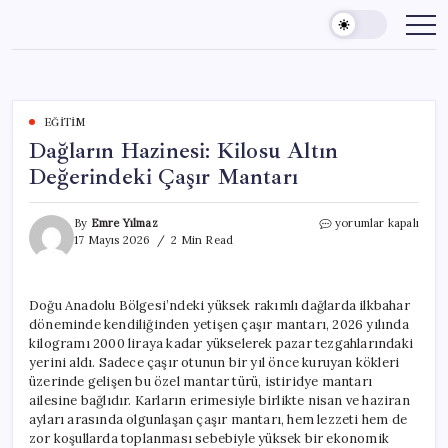
Skip
to
content
EĞITIM
Dağların Hazinesi: Kilosu Altın
Değerindeki Çaşır Mantarı
Dağların
By
Emre Yılmaz
yorumlar kapalı
Hazinesi:
17 Mayıs 2026
2 Min Read
Kilosu
Altın
Değerindeki
Doğu Anadolu Bölgesi’ndeki yüksek rakımlı dağlarda ilkbahar
Çaşır
döneminde kendiliğinden yetişen çaşır mantarı, 2026 yılında
Mantarı
için
kilogramı 2000 liraya kadar yükselerek pazar tezgahlarındaki
yerini aldı. Sadece çaşır otunun bir yıl önce kuruyan kökleri
üzerinde gelişen bu özel mantar türü, istiridye mantarı
ailesine bağlıdır. Karların erimesiyle birlikte nisan ve haziran
ayları arasında olgunlaşan çaşır mantarı, hem lezzeti hem de
zor koşullarda toplanması sebebiyle yüksek bir ekonomik