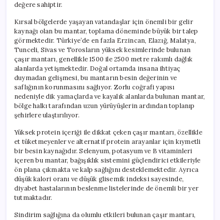
değere sahiptir.
Kırsal bölgelerde yaşayan vatandaşlar için önemli bir gelir
kaynağı olan bu mantar, toplama döneminde büyük bir talep
görmektedir. Türkiye’de en fazla Erzincan, Elazığ, Malatya,
Tunceli, Sivas ve Torosların yüksek kesimlerinde bulunan
çaşır mantarı, genellikle 1500 ile 2500 metre rakımlı dağlık
alanlarda yetişmektedir. Doğal ortamda insana ihtiyaç
duymadan gelişmesi, bu mantarın besin değerinin ve
saflığının korunmasını sağlıyor. Zorlu coğrafi yapısı
nedeniyle dik yamaçlarda ve kayalık alanlarda bulunan mantar,
bölge halkı tarafından uzun yürüyüşlerin ardından toplanıp
şehirlere ulaştırılıyor.
Yüksek protein içeriği ile dikkat çeken çaşır mantarı, özellikle
et tüketmeyenler ve alternatif protein arayanlar için kıymetli
bir besin kaynağıdır. Selenyum, potasyum ve B vitaminleri
içeren bu mantar, bağışıklık sistemini güçlendirici etkileriyle
ön plana çıkmakta ve kalp sağlığını desteklemektedir. Ayrıca
düşük kalori oranı ve düşük glisemik indeksi sayesinde,
diyabet hastalarının beslenme listelerinde de önemli bir yer
tutmaktadır.
Sindirim sağlığına da olumlu etkileri bulunan çaşır mantarı,