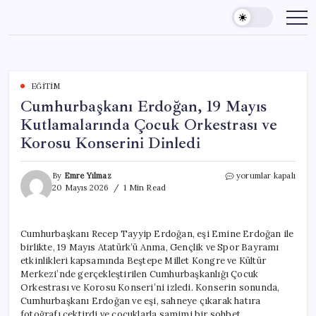
Skip
to
content
EĞITIM
Cumhurbaşkanı Erdoğan, 19 Mayıs
Kutlamalarında Çocuk Orkestrası ve
Korosu Konserini Dinledi
Cumhurbaşkanı
By
Emre Yılmaz
yorumlar kapalı
Erdoğan,
20 Mayıs 2026
1 Min Read
19
Mayıs
Kutlamalarında
Cumhurbaşkanı Recep Tayyip Erdoğan, eşi Emine Erdoğan ile
Çocuk
birlikte, 19 Mayıs Atatürk’ü Anma, Gençlik ve Spor Bayramı
Orkestrası
ve
etkinlikleri kapsamında Beştepe Millet Kongre ve Kültür
Korosu
Merkezi’nde gerçekleştirilen Cumhurbaşkanlığı Çocuk
Konserini
Orkestrası ve Korosu Konseri’ni izledi. Konserin sonunda,
Dinledi
Cumhurbaşkanı Erdoğan ve eşi, sahneye çıkarak hatıra
için
fotoğrafı çektirdi ve çocuklarla samimi bir sohbet