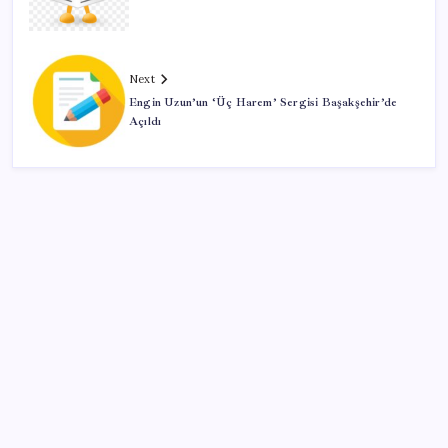
Next
Engin Uzun’un ‘Üç Harem’ Sergisi Başakşehir’de
Açıldı
SON YAZILAR
TMO fındık alım fiyatlarını açıkladı
Etsy’den toplu işten çıkarma kararı: Yaklaşık 220