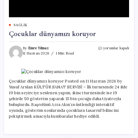
SAĞLIK
Çocuklar dünyamızı koruyor
Çocuklar
By
Emre Yılmaz
yorumlar kapalı
dünyamızı
11 Haziran 2026
1 Min Read
koruyor
için
Çocuklar dünyamızı koruyor Posted on 11 Haziran 2026 by
Yusuf Arslan KÜLTÜR SANAT SERVİSİ – İlk turnesinde 24 ilde
19 bin seyirciye seslenen yapım, ikinci turnesinde ise 19
şehirde 50 gösterim yaparak 15 bin çocuğu daha tiyatroyla
buluşturdu. Başrolünü Azra Akın’ın üstlendiği interaktif
oyunda, gösterim sonlarında çocuklara tasarruf bilincini
pekiştirmek amacıyla kumbaralar hediye edildi.