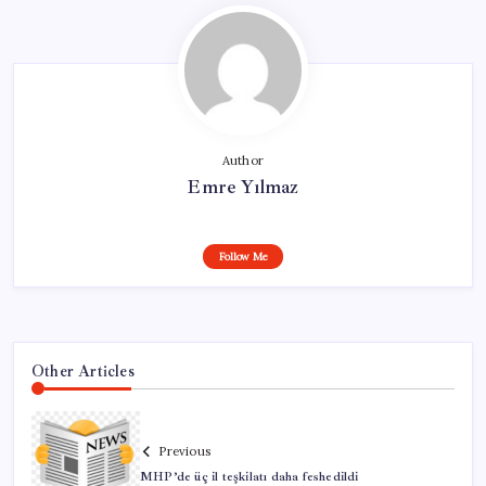
Author
Emre Yılmaz
Follow Me
Other Articles
Previous
MHP’de üç il teşkilatı daha feshedildi