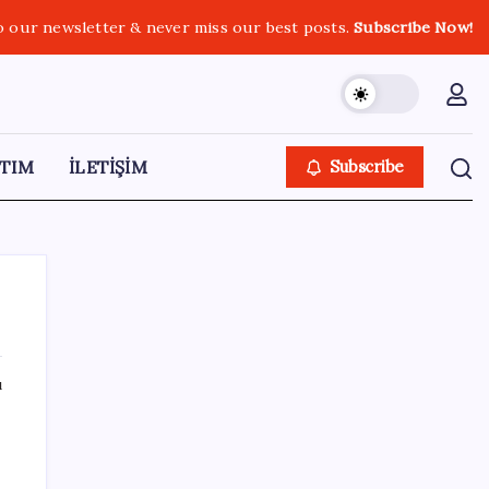
o our newsletter & never miss our best posts.
Subscribe Now!
TIM
İLETİŞİM
Subscribe
ı
SON YAZILAR
Etsy’den toplu işten çıkarma kararı:
Yaklaşık 220 çalışanla yollar ayrılıyor