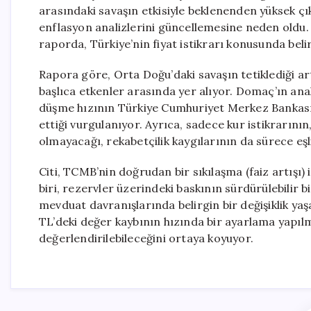
arasındaki savaşın etkisiyle beklenenden yüksek çık
enflasyon analizlerini güncellemesine neden oldu.
raporda, Türkiye’nin fiyat istikrarı konusunda belir
Rapora göre, Orta Doğu’daki savaşın tetiklediği art
başlıca etkenler arasında yer alıyor. Domaç’ın anal
düşme hızının Türkiye Cumhuriyet Merkez Bankası
ettiği vurgulanıyor. Ayrıca, sadece kur istikrarının
olmayacağı, rekabetçilik kaygılarının da sürece eşlik
Citi, TCMB’nin doğrudan bir sıkılaşma (faiz artışı)
biri, rezervler üzerindeki baskının sürdürülebilir bi
mevduat davranışlarında belirgin bir değişiklik y
TL’deki değer kaybının hızında bir ayarlama yapılm
değerlendirilebileceğini ortaya koyuyor.