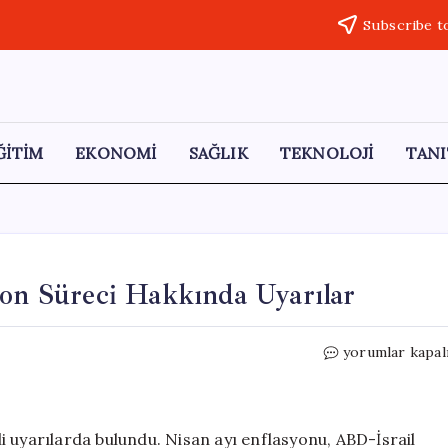
Subscribe t
ĞİTİM
EKONOMİ
SAĞLIK
TEKNOLOJİ
TANI
yon Süreci Hakkında Uyarılar
Citi’den
yorumlar kapal
Türkiye’nin
Dezenflasyon
Süreci
Hakkında
mli uyarılarda bulundu. Nisan ayı enflasyonu, ABD-İsrail