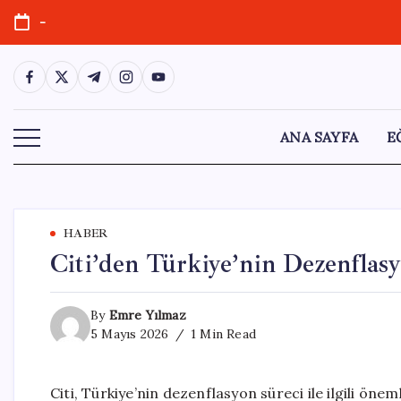
Skip
-
to
content
https://www.facebook.com/
https://twitter.com/
https://t.me/
https://www.instagram.com/
https://youtube.com/
ANA SAYFA
E
HABER
Citi’den Türkiye’nin Dezenflas
By
Emre Yılmaz
5 Mayıs 2026
1 Min Read
Citi, Türkiye’nin dezenflasyon süreci ile ilgili öne