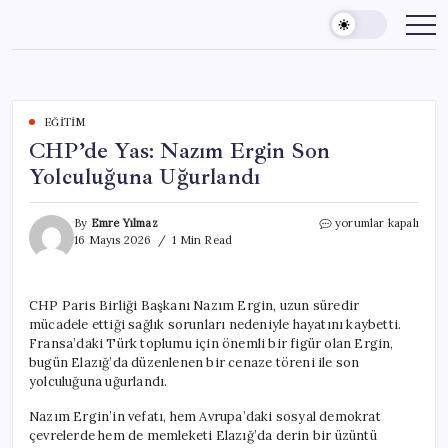
Skip
to
content
EĞITIM
CHP’de Yas: Nazım Ergin Son
Yolculuğuna Uğurlandı
CHP’de
By
Emre Yılmaz
yorumlar kapalı
Yas:
16 Mayıs 2026
1 Min Read
Nazım
Ergin
Son
CHP Paris Birliği Başkanı Nazım Ergin, uzun süredir
Yolculuğuna
mücadele ettiği sağlık sorunları nedeniyle hayatını kaybetti.
Uğurlandı
için
Fransa’daki Türk toplumu için önemli bir figür olan Ergin,
bugün Elazığ’da düzenlenen bir cenaze töreni ile son
yolculuğuna uğurlandı.
Nazım Ergin’in vefatı, hem Avrupa’daki sosyal demokrat
çevrelerde hem de memleketi Elazığ’da derin bir üzüntü