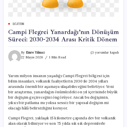
EĞITIM
Campi Flegrei Yanardağı’nın Dönüşüm
Süreci: 2030-2034 Arası Kritik Dönem
Campi
By
Emre Yılmaz
yorumlar kapalı
Flegrei
22 Mayıs 2026
1 Min Read
Yanardağı’nın
Dönüşüm
Süreci:
Yarım milyon insanın yaşadığı Campi Flegrei bölgesi için
2030-
bilim insanları, volkanik faaliyetlerin 2030 ile 2034 yılları
2034
Arası
arasında önemli bir aşamaya ulaşabileceğini belirtiyor. Yeni
Kritik
bir araştırma, yanardağın önümüzdeki on yıl içerisinde büyük
Dönem
bir değişim geçireceğini öngörüyor. Ancak bu değişimin,
için
yıkıcı bir patlama mı yoksa sessiz bir yapısal değişim mi
olacağı hâlâ belirsizliğini koruyor.
Campi Flegrei, yaklaşık 15 kilometre çapında dev bir volkanik
alan olarak biliniyor ve son 75 yılda sık sık depremlerle