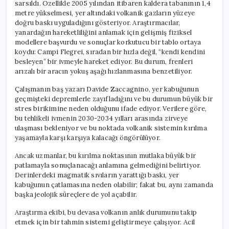
sarsıldı. Özellikle 2005 yılından itibaren kaldera tabanının 1,4
metre yükselmesi, yer altındaki volkanik gazların yüzeye
doğru baskı uyguladığını gösteriyor. Araştırmacılar,
yanardağın hareketliliğini anlamak için gelişmiş fiziksel
modellere başvurdu ve sonuçlar korkutucu bir tablo ortaya
koydu: Campi Flegrei, sıradan bir hızla değil, “kendi kendini
besleyen” bir ivmeyle hareket ediyor. Bu durum, frenleri
arızalı bir aracın yokuş aşağı hızlanmasına benzetiliyor.
Çalışmanın baş yazarı Davide Zaccagnino, yer kabuğunun
geçmişteki depremlerle zayıfladığını ve bu durumun büyük bir
stres birikimine neden olduğunu ifade ediyor. Verilere göre,
bu tehlikeli ivmenin 2030-2034 yılları arasında zirveye
ulaşması bekleniyor ve bu noktada volkanik sistemin kırılma
yaşamayla karşı karşıya kalacağı öngörülüyor.
Ancak uzmanlar, bu kırılma noktasının mutlaka büyük bir
patlamayla sonuçlanacağı anlamına gelmediğini belirtiyor.
Derinlerdeki magmatik sıvıların yarattığı baskı, yer
kabuğunun çatlamasına neden olabilir; fakat bu, aynı zamanda
başka jeolojik süreçlere de yol açabilir.
Araştırma ekibi, bu devasa volkanın anlık durumunu takip
etmek için bir tahmin sistemi geliştirmeye çalışıyor. Acil