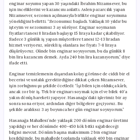
enginar soyumu yapan 30 yaşındaki İbrahim Nizamsever, bu
işin inceliklerini ve kazancını anlattı. Aslen pazarcılık yapan
Nizamsever, sezonun açılmasıyla birlikte enginar soyumuna
yöneldiğini belirtti. “Sezonumuz başladı. Yaklaşık 10 yıldır bu
işteyim ve sezonumuz 3 ay sürüyor. Enginar soymanın
fiyatları tanesi 8 liradan başlayıp 15 liraya kadar çıkabiliyor.
Sadece 3 günlük iş yapan müşterilere tanesi 12-13 liradan
hizmet veriyoruz, sürekli iş olanlara ise fiyatı 7-8 liraya
düşürüyoruz. Günde bin enginar soyuyorum, bu da günlük 8
bin lira kazancım demek. Ayda 240 bin lira kazanıyorum,” diye
ifade etti.
Enginar temizlemenin dışarıdan kolay görünse de ciddi bir el
becerisi ve ustalık gerektirdiğine dikkat çeken Nizamsever,
işin zorluğunu şu şekilde özetledi: “İşi bilen için oldukça kârlı,
ancak zor bir iş. Tek bir enginarı soymak için el ve bilek 40’a
yakın dönüş hareketi yapıyor. Hasanağa’daki işlerimiz bir ay
sonra sona eriyor, ardından diğer bölgelere geçiyoruz. Bu
şekilde aralıksız 3 ay boyunca her gün enginar soyuyorum.”
Hasanağa Mahallesi’nde yaklaşık 200 dönüm enginar üretimi
yapıldığı ve her dönümde 400-450 kök bitki sığabileceği
bilgisi mevcut. Dönüm başına maksimum 2 bin enginar
kesildiğinde, bu mahallede toplamda yaklaşık 400 bin enginar