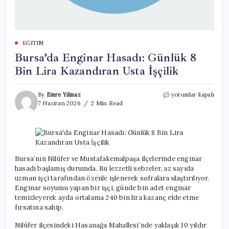
EĞITIM
Bursa’da Enginar Hasadı: Günlük 8
Bin Lira Kazandıran Usta İşçilik
Bursa’da
By
Emre Yılmaz
yorumlar kapalı
Enginar
7 Haziran 2026
2 Min Read
Hasadı:
Günlük
8
Bin
Lira
Kazandıran
Bursa’nın Nilüfer ve Mustafakemalpaşa ilçelerinde enginar
Usta
hasadı başlamış durumda. Bu lezzetli sebzeler, az sayıda
İşçilik
uzman işçi tarafından özenle işlenerek sofralara ulaştırılıyor.
için
Enginar soyumu yapan bir işçi, günde bin adet enginar
temizleyerek ayda ortalama 240 bin lira kazanç elde etme
fırsatına sahip.
Nilüfer ilçesindeki Hasanağa Mahallesi’nde yaklaşık 10 yıldır