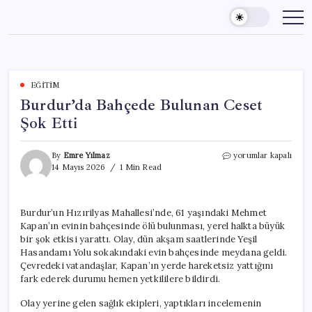
Skip
to
content
EĞITIM
Burdur’da Bahçede Bulunan Ceset
Şok Etti
Burdur’da
By
Emre Yılmaz
yorumlar kapalı
Bahçede
14 Mayıs 2026
1 Min Read
Bulunan
Ceset
Şok
Burdur’un Hızırilyas Mahallesi’nde, 61 yaşındaki Mehmet
Etti
Kapan’ın evinin bahçesinde ölü bulunması, yerel halkta büyük
için
bir şok etkisi yarattı. Olay, dün akşam saatlerinde Yeşil
Hasandamı Yolu sokakındaki evin bahçesinde meydana geldi.
Çevredeki vatandaşlar, Kapan’ın yerde hareketsiz yattığını
fark ederek durumu hemen yetkililere bildirdi.
Olay yerine gelen sağlık ekipleri, yaptıkları incelemenin