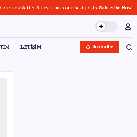
o our newsletter & never miss our best posts.
Subscribe Now!
TIM
İLETİŞİM
Subscribe
SON YAZILAR
Zihin Okuyan Yapay Zeka Firması: Beynini
Okutana 50 Dolar