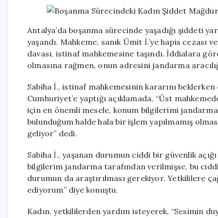
Antalya’da boşanma sürecinde yaşadığı şiddeti yarg
yaşandı. Mahkeme, sanık Ümit İ.’ye hapis cezası ve
davası, istinaf mahkemesine taşındı. İddialara göre,
olmasına rağmen, onun adresini jandarma aracılığı
Sabiha İ., istinaf mahkemesinin kararını beklerken 
Cumhuriyet’e yaptığı açıklamada, “Üst mahkemeden
için en önemli mesele, konum bilgilerimi jandarm
bulunduğum halde hala bir işlem yapılmamış olmas
geliyor” dedi.
Sabiha İ., yaşanan durumun ciddi bir güvenlik açı
bilgilerim jandarma tarafından verilmişse, bu cidd
durumun da araştırılması gerekiyor. Yetkililere ç
ediyorum” diye konuştu.
Kadın, yetkililerden yardım isteyerek, “Sesimin duyu