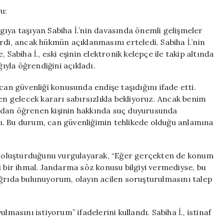
Şiddet
Mağduru:
“Can
ıya taşıyan Sabiha İ.’nin davasında önemli gelişmeler
Güvenliğim
rdi, ancak hükmün açıklanmasını erteledi. Sabiha İ.’nin
Yok,
 Sabiha İ., eski eşinin elektronik kelepçe ile takip altında
İstinaf
Kararını
yla öğrendiğini açıkladı.
Bekliyorum”
için
can güvenliği konusunda endişe taşıdığını ifade etti.
 gelecek kararı sabırsızlıkla bekliyoruz. Ancak benim
adan öğrenen kişinin hakkında suç duyurusunda
ı. Bu durum, can güvenliğimin tehlikede olduğu anlamına
ğı oluşturduğunu vurgulayarak, “Eğer gerçekten de konum
i bir ihmal. Jandarma söz konusu bilgiyi vermediyse, bu
ağrıda bulunuyorum, olayın acilen soruşturulmasını talep
lmasını istiyorum” ifadelerini kullandı. Sabiha İ., istinaf