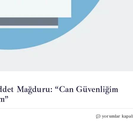
ddet Mağduru: “Can Güvenliğim
um”
Boşanma
yorumlar kapal
Sürecindeki
Kadın