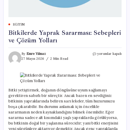
EĞITIM
Bitkilerde Yaprak Sararması: Sebepleri
ve Çözüm Yolları
Bitkilerde
By
Emre Yılmaz
yorumlar kapalı
Yaprak
27 Mayıs 2026
2 Min Read
Sararması:
Sebepleri
ve
Çözüm
Yolları
için
Bitki yetiştirmek, doğanın döngüsüne uyum sağlamayı
gerektiren sabırlı bir süreçtir. Ancak bazen en sevdiğiniz
bitkinin yapraklarında beliren sarı lekeler, tüm huzurunuzu
boşa çıkarabilir. Bu durumu anlamak için öncelikle
sararmanın neden kaynaklandığını bilmek önemlidir. Eğer
sararma sadece alt kısımdaki yaşlı yapraklarda görülüyorsa,
bu bitkinin doğal bir yaşlanma sürecidir; yani bitki enerjisini
yeni sürgünlere aktarıyor demektir. Ancak genç yapraklarda