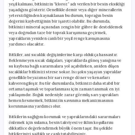
yeşil kalması, bitkinizin “kloroz” adı verilen bir besin eksikliği
yaşadığını gösterir. Genellikle demir veya diğer minerallerin
yetersizliğinden kaynaklanan bu durum, toprağın besin
değerini kaybettiğinin bir işareti olabilir. Bu durumda,
bitkinizi mineral açısından zengin bir gübre ile desteklemek
veya doğrudan taze bir toprak karışımına geçirmek,
yaprakların yeniden canlı bir yeşil renge kavuşmasına
yardımcı olacaktır.
Bitkiler, ani sıcaklık değişimlerine karşı oldukça hassastır.
Beklenmeyen sıcak dalgaları, yapraklarda güneş yanığına ve
su kaybına bağlı sararmalara yol açabilirken, aniden düşen
sıcaklıklar bitkinizi strese sokar. Isı şoku yaşayan yapraklar
genellikle beyazımsı bir sarı renge döner ve kenarları
kahverengileşir. Bu tür durumlarda, bitkinizi daha stabil bir
ortama taşımak ve toparlanması için zaman tanımak en iyi
yaklaşımdır. Soğuk nedeniyle zarar görmüş sarı yaprakları
hemen kesmemek, bitkinizin savunma mekanizmasının
korunmasına yardımcı olur.
Bitkilerin sağlığını korumak ve yapraklarındaki sararmaları
önlemek için sulama, besin takviyesi ve iklim koşullarını
dikkatlice değerlendirmek büyük önem taşır. Bu şekilde
bitkilerinizi sağlıklı ve canlı tutabilirsiniz.