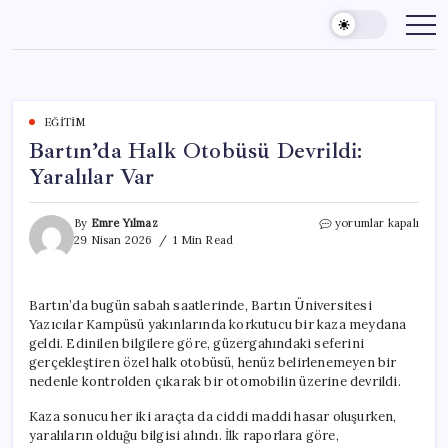
Skip
to
content
EĞITIM
Bartın’da Halk Otobüsü Devrildi:
Yaralılar Var
Bartın’da
By
Emre Yılmaz
yorumlar kapalı
Halk
29 Nisan 2026
1 Min Read
Otobüsü
Devrildi:
Yaralılar
Bartın’da bugün sabah saatlerinde, Bartın Üniversitesi
Var
Yazıcılar Kampüsü yakınlarında korkutucu bir kaza meydana
için
geldi. Edinilen bilgilere göre, güzergahındaki seferini
gerçekleştiren özel halk otobüsü, henüz belirlenemeyen bir
nedenle kontrolden çıkarak bir otomobilin üzerine devrildi.
Kaza sonucu her iki araçta da ciddi maddi hasar oluşurken,
yaralıların olduğu bilgisi alındı. İlk raporlara göre,