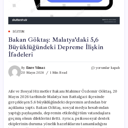
EĞITIM
Bakan Göktaş: Malatya’daki 5,6
Büyüklüğündeki Depreme İlişkin
İfadeleri
Bakan
By
Emre Yılmaz
yorumlar kapalı
Göktaş:
20 Mayıs 2026
1 Min Read
Malatya’daki
5,6
Büyüklüğündeki
Aile ve Sosyal Hizmetler Bakanı Mahinur Özdemir Göktaş, 20
Depreme
Mayıs 2026 tarihinde Malatya’nın Battalgazi ilçesinde
İlişkin
İfadeleri
gerçekleşen 5,6 büyüklüğündeki depremin ardından bir
için
açıklama yaptı. Bakan Göktaş, sosyal medya hesabından
yaptığı paylaşımda, depremin etkilediği tüm vatandaşlara
geçmiş olsun dileklerini iletti. Ayrıca, psikososyal destek
ekiplerinin duruma yönelik hazırlıklarını tamamladığını