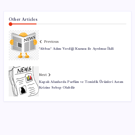
Other Articles
Previous
‘Abbas’ Adını Verdiği Kuzusu ile Ayrılmaz İkili
Next
Kapalı Alanlarda Parfüm ve Temizlik Ürünleri Astım
Krizine Sebep Olabilir