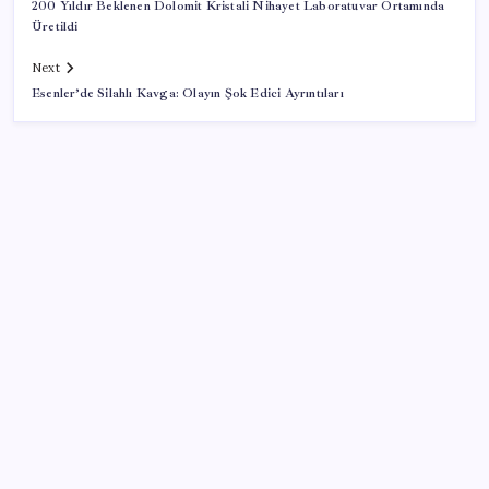
200 Yıldır Beklenen Dolomit Kristali Nihayet Laboratuvar Ortamında
Üretildi
Next
Esenler’de Silahlı Kavga: Olayın Şok Edici Ayrıntıları
SON YAZILAR
Zihin Okuyan Yapay Zeka Firması: Beynini Okutana
50 Dolar
ABD’de kısa vadeli enflasyon beklentisi geriledi
TBMM Adalet Komisyonu’nda çerçeve yasa