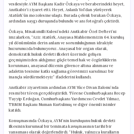
için
vesilesiyle AYM Başkanı Kadir Özkaya ve beraberindeki heyet,
Anıtkabir’i ziyaret etti. Heyet, Aslanlı Yol’dan yürüyerek
Atatürk’ün mozolesine ulaştı. Burada çelenk bırakan Özkaya,
ardından saygı duruşunda bulundu ve anı fotoğrafı çektirdi.
Özkaya, Misakımilli Kulesi’ndeki Anıtkabir Özel Defteri’ni
imzalarken, “Aziz Atatürk, Anayasa Mahkememizin 64. kuruluş
yıl dönümünün derin anlam ve sorumluluğunun idrakiyle
huzurunuzda bulunuyoruz. Anayasal bir organ olarak,
demokratik hukuk devleti ilkeleri üzerinde gelişen
geçmişimizden aldığımız güçle temel hak ve özgürlüklerin
korunması, anayasal düzenin güvence altına alınması ve
adaletin tesisine katkı sağlama görevimizi sarsılmaz bir
inançla sürdürmekteyiz” ifadelerini kullandı.
Anıtkabir ziyaretinin ardından AYM Yüce Divan Salonu’nda
resmi bir tören gerçekleştirildi. Törene Cumhurbaşkanı Recep
Tayyip Erdoğan, Cumhurbaşkanı Yardımcısı Cevdet Yılmaz,
TBMM Başkanı Numan Kurtulmuş ve diğer önemli isimler
katıldı.
Konuşmasında Özkaya, AYM’nin kuruluşunu hukuk devleti
ilkesinin kurumsal bir teminata kavuşmasının tarihi bir
yansıması olarak değerlendirdi. “Hukuk, yalnızca kuralların