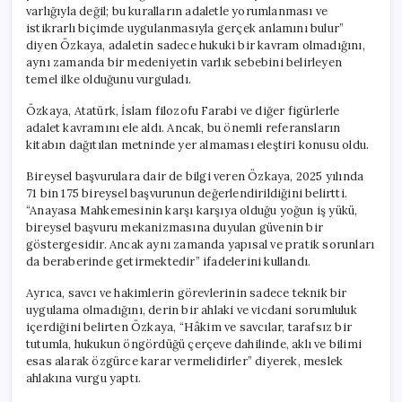
varlığıyla değil; bu kuralların adaletle yorumlanması ve
istikrarlı biçimde uygulanmasıyla gerçek anlamını bulur”
diyen Özkaya, adaletin sadece hukuki bir kavram olmadığını,
aynı zamanda bir medeniyetin varlık sebebini belirleyen
temel ilke olduğunu vurguladı.
Özkaya, Atatürk, İslam filozofu Farabi ve diğer figürlerle
adalet kavramını ele aldı. Ancak, bu önemli referansların
kitabın dağıtılan metninde yer almaması eleştiri konusu oldu.
Bireysel başvurulara dair de bilgi veren Özkaya, 2025 yılında
71 bin 175 bireysel başvurunun değerlendirildiğini belirtti.
“Anayasa Mahkemesinin karşı karşıya olduğu yoğun iş yükü,
bireysel başvuru mekanizmasına duyulan güvenin bir
göstergesidir. Ancak aynı zamanda yapısal ve pratik sorunları
da beraberinde getirmektedir” ifadelerini kullandı.
Ayrıca, savcı ve hakimlerin görevlerinin sadece teknik bir
uygulama olmadığını, derin bir ahlaki ve vicdani sorumluluk
içerdiğini belirten Özkaya, “Hâkim ve savcılar, tarafsız bir
tutumla, hukukun öngördüğü çerçeve dahilinde, aklı ve bilimi
esas alarak özgürce karar vermelidirler” diyerek, meslek
ahlakına vurgu yaptı.