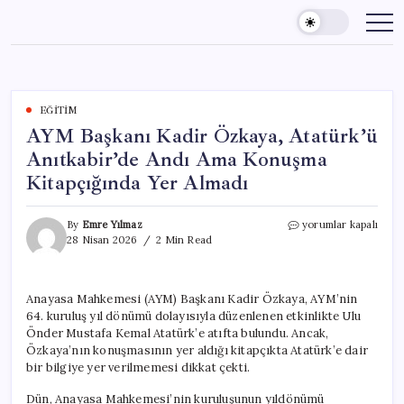
Skip
to
content
EĞITIM
AYM Başkanı Kadir Özkaya, Atatürk’ü
Anıtkabir’de Andı Ama Konuşma
Kitapçığında Yer Almadı
AYM
By
Emre Yılmaz
yorumlar kapalı
Başkanı
28 Nisan 2026
2 Min Read
Kadir
Özkaya,
Atatürk’ü
Anayasa Mahkemesi (AYM) Başkanı Kadir Özkaya, AYM’nin
Anıtkabir’de
64. kuruluş yıl dönümü dolayısıyla düzenlenen etkinlikte Ulu
Andı
Ama
Önder Mustafa Kemal Atatürk’e atıfta bulundu. Ancak,
Konuşma
Özkaya’nın konuşmasının yer aldığı kitapçıkta Atatürk’e dair
Kitapçığında
bir bilgiye yer verilmemesi dikkat çekti.
Yer
Almadı
Dün, Anayasa Mahkemesi’nin kuruluşunun yıldönümü