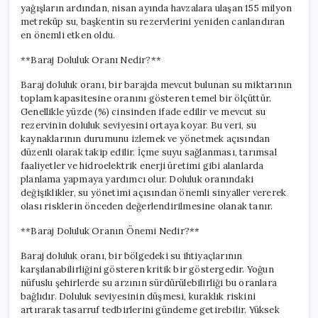
yağışların ardından, nisan ayında havzalara ulaşan 155 milyon
metreküp su, başkentin su rezervlerini yeniden canlandıran
en önemli etken oldu.
**Baraj Doluluk Oranı Nedir?**
Baraj doluluk oranı, bir barajda mevcut bulunan su miktarının
toplam kapasitesine oranını gösteren temel bir ölçüttür.
Genellikle yüzde (%) cinsinden ifade edilir ve mevcut su
rezervinin doluluk seviyesini ortaya koyar. Bu veri, su
kaynaklarının durumunu izlemek ve yönetmek açısından
düzenli olarak takip edilir. İçme suyu sağlanması, tarımsal
faaliyetler ve hidroelektrik enerji üretimi gibi alanlarda
planlama yapmaya yardımcı olur. Doluluk oranındaki
değişiklikler, su yönetimi açısından önemli sinyaller vererek
olası risklerin önceden değerlendirilmesine olanak tanır.
**Baraj Doluluk Oranın Önemi Nedir?**
Baraj doluluk oranı, bir bölgedeki su ihtiyaçlarının
karşılanabilirliğini gösteren kritik bir göstergedir. Yoğun
nüfuslu şehirlerde su arzının sürdürülebilirliği bu oranlara
bağlıdır. Doluluk seviyesinin düşmesi, kuraklık riskini
artırarak tasarruf tedbirlerini gündeme getirebilir. Yüksek