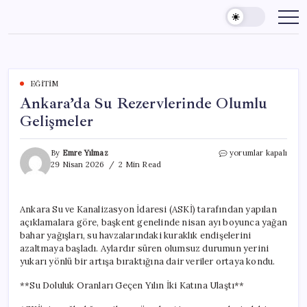
Skip
to
content
EĞITIM
Ankara’da Su Rezervlerinde Olumlu
Gelişmeler
Ankara’da
By
Emre Yılmaz
yorumlar kapalı
Su
29 Nisan 2026
2 Min Read
Rezervlerinde
Olumlu
Gelişmeler
Ankara Su ve Kanalizasyon İdaresi (ASKİ) tarafından yapılan
için
açıklamalara göre, başkent genelinde nisan ayı boyunca yağan
bahar yağışları, su havzalarındaki kuraklık endişelerini
azaltmaya başladı. Aylardır süren olumsuz durumun yerini
yukarı yönlü bir artışa bıraktığına dair veriler ortaya kondu.
**Su Doluluk Oranları Geçen Yılın İki Katına Ulaştı**