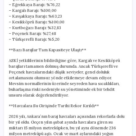
– Eğrekkaya Barajı: %76,22
– Kargalı Barajı: %100,00
– Kavşakkaya Barajı: %63,23
– Kesikköprü Barajı: %100,00
– Kurtboğazı Barajı: %32,83
– Peçenek Barajı: %27,48
– Türkşerefli Barajı: %5,20
**Bazı Barajlar Tam Kapasiteye Ulaştı**
ASKİ yetkililerinin bildirdiğine göre, Kargalı ve Kesikköprü
barajları tamamen dolmuş durumda. Ancak Türkşerefli ve
Peçenek havzalarındaki düşük seviyeler, genel doluluk
ortalamasını olumsuz yönde etkilemeye devam ediyor.
Mevsim normallerinin üzerinde seyreden hava sıcaklıkları,
buharlaşma riski nedeniyle su yönetiminde ek bir tehdit
unsuru olarak değerlendiriliyor.
**Havzalara Su Girişinde Tarihi Rekor Kırıldı**
2026 yılı, Ankara’nın baraj havzaları açısından rekorlarla dolu
bir yıl oldu. Geçen yılın şubat ayında havzalara giren su
miktarı 15 milyon metreküpken, bu yıl aynı dönemde 236
milyon metreküpü aştı. Ocak ve mart aylarındaki yoğun