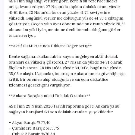
ASKİ’nin sağladığı verilere göre, kentin su rezervlerindeki
artış devam ediyor. 27 Nisan’da toplam doluluk oranı yüzde
41,61 iken, 28 Nisan’da bu oran yüzde 41,73 seviyesine
yükseldi. Bugünkü veriler ise doluluğun yüzde 41,85’e çıktığını
gösteriyor. Geçen yılın aynı döneminde bu oranın yüzde 28,38
olması, bu yılki iyileşmenin ne denli önemli olduğunu gözler
önüne seriyor.
**Aktif Su Miktarında Dikkate Değer Artış**
Kente sağlanan kullanılabilir suyu simgeleyen aktif doluluk
oranları da yükseliş gösterdi. 27 Nisan’da yüzde 34,81 olarak
ölçülen bu oran, 28 Nisan’da yüzde 34,94’e, bugün ise yüzde
35,08’e ulaştı. Uzmanlar, bu artışın Ankara’nın su güvenliği için
kritik bir öneme sahip olduğunu ve sürecin dikkatlice
izlenmesi gerektiğini vurguluyor.
**Ankara Barajlarındaki Doluluk Oranları**
ASKİ’nin 29 Nisan 2026 tarihli raporuna göre, Ankara’ya su
sağlayan barajlardaki son doluluk oranları şu şekildedir:
– Akyar Barajı: %77,46
– Çamlıdere Barajı: %35,75
– Çubuk 2 Barajı: %70,34