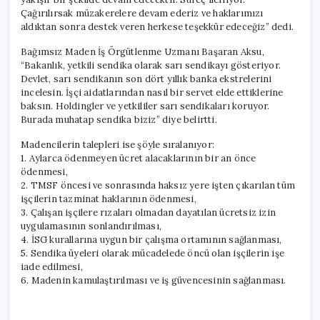
Çağırılırsak müzakerelere devam ederiz ve haklarımızı
aldıktan sonra destek veren herkese teşekkür edeceğiz” dedi.
Bağımsız Maden İş Örgütlenme Uzmanı Başaran Aksu,
“Bakanlık, yetkili sendika olarak sarı sendikayı gösteriyor.
Devlet, sarı sendikanın son dört yıllık banka ekstrelerini
incelesin. İşçi aidatlarından nasıl bir servet elde ettiklerine
baksın. Holdingler ve yetkililer sarı sendikaları koruyor.
Burada muhatap sendika biziz” diye belirtti.
Madencilerin talepleri ise şöyle sıralanıyor:
1. Aylarca ödenmeyen ücret alacaklarının bir an önce
ödenmesi,
2. TMSF öncesi ve sonrasında haksız yere işten çıkarılan tüm
işçilerin tazminat haklarının ödenmesi,
3. Çalışan işçilere rızaları olmadan dayatılan ücretsiz izin
uygulamasının sonlandırılması,
4. İSG kurallarına uygun bir çalışma ortamının sağlanması,
5. Sendika üyeleri olarak mücadelede öncü olan işçilerin işe
iade edilmesi,
6. Madenin kamulaştırılması ve iş güvencesinin sağlanması.