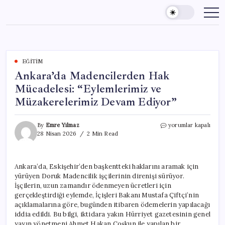
Skip
to
content
EĞITIM
Ankara’da Madencilerden Hak
Mücadelesi: “Eylemlerimiz ve
Müzakerelerimiz Devam Ediyor”
Ankara’da
By
Emre Yılmaz
yorumlar kapalı
Madencilerden
28 Nisan 2026
2 Min Read
Hak
Mücadelesi:
“Eylemlerimiz
Ankara’da, Eskişehir’den başkentteki haklarını aramak için
ve
yürüyen Doruk Madencilik işçilerinin direnişi sürüyor.
Müzakerelerimiz
Devam
İşçilerin, uzun zamandır ödenmeyen ücretleri için
Ediyor”
gerçekleştirdiği eylemde, İçişleri Bakanı Mustafa Çiftçi’nin
için
açıklamalarına göre, bugünden itibaren ödemelerin yapılacağı
iddia edildi. Bu bilgi, iktidara yakın Hürriyet gazetesinin genel
yayın yönetmeni Ahmet Hakan Coşkun ile yapılan bir