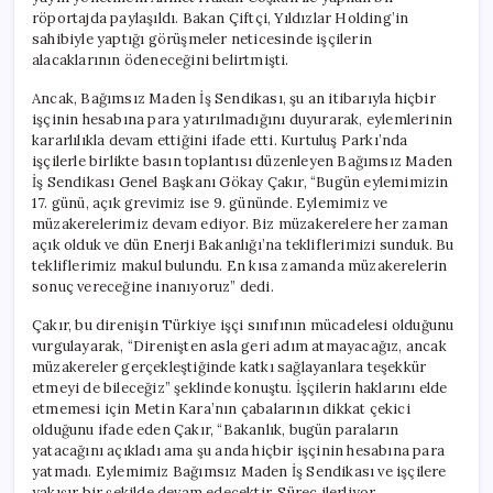
röportajda paylaşıldı. Bakan Çiftçi, Yıldızlar Holding’in
sahibiyle yaptığı görüşmeler neticesinde işçilerin
alacaklarının ödeneceğini belirtmişti.
Ancak, Bağımsız Maden İş Sendikası, şu an itibarıyla hiçbir
işçinin hesabına para yatırılmadığını duyurarak, eylemlerinin
kararlılıkla devam ettiğini ifade etti. Kurtuluş Parkı’nda
işçilerle birlikte basın toplantısı düzenleyen Bağımsız Maden
İş Sendikası Genel Başkanı Gökay Çakır, “Bugün eylemimizin
17. günü, açık grevimiz ise 9. gününde. Eylemimiz ve
müzakerelerimiz devam ediyor. Biz müzakerelere her zaman
açık olduk ve dün Enerji Bakanlığı’na tekliflerimizi sunduk. Bu
tekliflerimiz makul bulundu. En kısa zamanda müzakerelerin
sonuç vereceğine inanıyoruz” dedi.
Çakır, bu direnişin Türkiye işçi sınıfının mücadelesi olduğunu
vurgulayarak, “Direnişten asla geri adım atmayacağız, ancak
müzakereler gerçekleştiğinde katkı sağlayanlara teşekkür
etmeyi de bileceğiz” şeklinde konuştu. İşçilerin haklarını elde
etmemesi için Metin Kara’nın çabalarının dikkat çekici
olduğunu ifade eden Çakır, “Bakanlık, bugün paraların
yatacağını açıkladı ama şu anda hiçbir işçinin hesabına para
yatmadı. Eylemimiz Bağımsız Maden İş Sendikası ve işçilere
yakışır bir şekilde devam edecektir. Süreç ilerliyor.