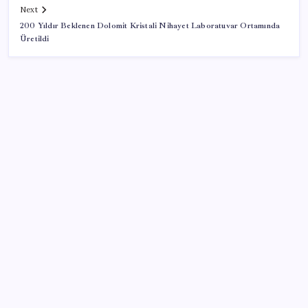
Next
200 Yıldır Beklenen Dolomit Kristali Nihayet Laboratuvar Ortamında
Üretildi
SON YAZILAR
Zihin Okuyan Yapay Zeka Firması: Beynini Okutana
50 Dolar
ABD’de kısa vadeli enflasyon beklentisi geriledi
TBMM Adalet Komisyonu’nda çerçeve yasa
tartışmalarla başladı: Komisyonda ‘yasa’ atışması