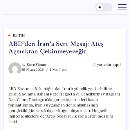
Skip
to
content
EĞITIM
ABD’den İran’a Sert Mesaj: Ateş
Açmaktan Çekinmeyeceğiz
ABD’den
By
Emre Yılmaz
yorumlar kapalı
İran’a
25 Nisan 2026
1 Min Read
Sert
Mesaj:
Ateş
ABD Savunma Bakanlığı’ndan İran’a yönelik yeni tehditler
Açmaktan
geldi. Savunma Bakanı Pete Hegseth ve Genelkurmay Başkanı
Çekinmeyeceğiz
için
Dan Caine, Pentagon’da gerçekleştirdikleri basın
toplantısında, İran’a uygulanan deniz ablukasının
genişletildiğini ve sıkılaştırıldığını duyurdular. Hegseth,
müttefik ülkelere de “Artık bedavacılık sona erdi” mesajını
iletti.