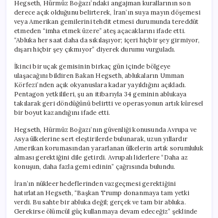
Hegseth, Hürmüz Boğazı’ndaki angajman kurallarının son
derece açık olduğunu belirterek, İran’ın suya mayın döşemesi
veya Amerikan gemilerini tehdit etmesi durumunda tereddüt
etmeden “imha etmek üzere” ateş açacaklarını ifade etti.
“Abluka her saat daha da sıkılaşıyor; içeri hiçbir şey girmiyor,
dışarı hiçbir şey çıkmıyor” diyerek durumu vurguladı.
İkinci bir uçak gemisinin birkaç gün içinde bölgeye
ulaşacağını bildiren Bakan Hegseth, ablukaların Umman
Körfezi’nden açık okyanuslara kadar yayıldığını açıkladı.
Pentagon yetkilileri, şu an itibarıyla 34 geminin ablukaya
takılarak geri döndüğünü belirtti ve operasyonun artık küresel
bir boyut kazandığını ifade etti.
Hegseth, Hürmüz Boğazı’nın güvenliği konusunda Avrupa ve
Asya ülkelerine sert eleştirilerde bulunarak, uzun yıllardır
Amerikan korumasından yararlanan ülkelerin artık sorumluluk
alması gerektiğini dile getirdi. Avrupalı liderlere “Daha az
konuşun, daha fazla gemi edinin” çağrısında bulundu.
İran’ın nükleer hedeflerinden vazgeçmesi gerektiğini
hatırlatan Hegseth, “Başkan Trump donanmaya tam yetki
verdi. Bu sahte bir abluka değil; gerçek ve tam bir abluka.
Gerekirse ölümcül güç kullanmaya devam edeceğiz” şeklinde