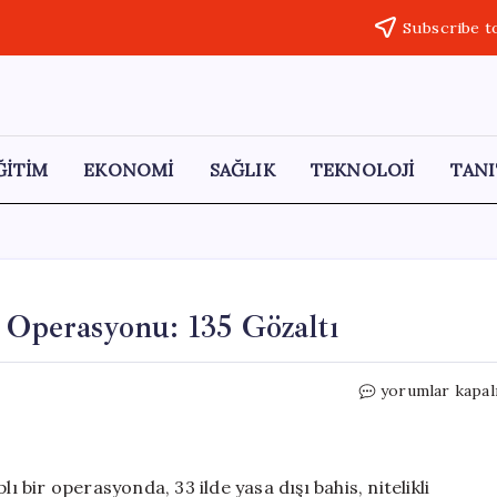
Subscribe t
ĞİTİM
EKONOMİ
SAĞLIK
TEKNOLOJİ
TANI
s Operasyonu: 135 Gözaltı
33
yorumlar kapal
İl
Genelinde
Yasa
Dışı
ı bir operasyonda, 33 ilde yasa dışı bahis, nitelikli