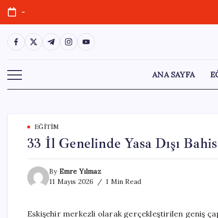
Skip
-
to
content
https://www.facebook.com/
https://twitter.com/
https://t.me/
https://www.instagram.com/
https://youtube.com/
ANA SAYFA
E
EĞITIM
33 İl Genelinde Yasa Dışı Bahi
By
Emre Yılmaz
11 Mayıs 2026
1 Min Read
Eskişehir merkezli olarak gerçekleştirilen geniş çapl