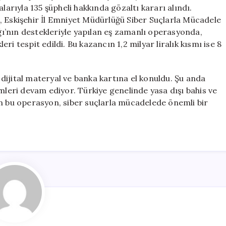
Bahis
larıyla 135 şüpheli hakkında gözaltı kararı alındı.
Operasyonu:
, Eskişehir İl Emniyet Müdürlüğü Siber Suçlarla Mücadele
135
ı’nın destekleriyle yapılan eş zamanlı operasyonda,
Gözaltı
leri tespit edildi. Bu kazancın 1,2 milyar liralık kısmı ise 8
için
ijital materyal ve banka kartına el konuldu. Şu anda
mleri devam ediyor. Türkiye genelinde yasa dışı bahis ve
en bu operasyon, siber suçlarla mücadelede önemli bir