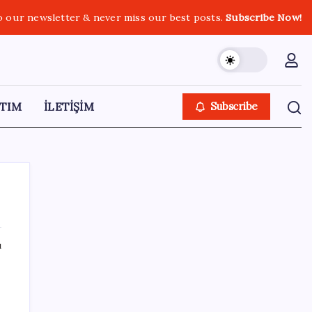
o our newsletter & never miss our best posts.
Subscribe Now!
TIM
İLETİŞİM
Subscribe
ı
SON YAZILAR
TMO fındık alım fiyatlarını açıkladı