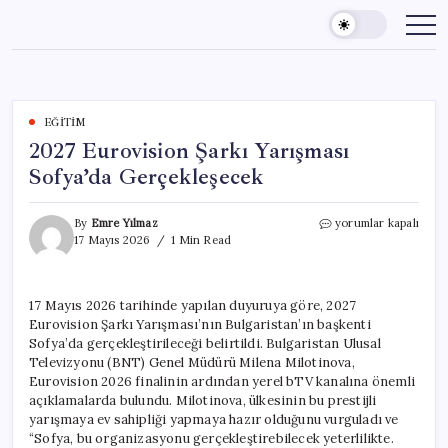
Skip
to
content
EĞITIM
2027 Eurovision Şarkı Yarışması
Sofya’da Gerçekleşecek
2027
By
Emre Yılmaz
yorumlar kapalı
Eurovision
17 Mayıs 2026
1 Min Read
Şarkı
Yarışması
Sofya’da
17 Mayıs 2026 tarihinde yapılan duyuruya göre, 2027
Gerçekleşecek
Eurovision Şarkı Yarışması’nın Bulgaristan’ın başkenti
için
Sofya’da gerçekleştirileceği belirtildi. Bulgaristan Ulusal
Televizyonu (BNT) Genel Müdürü Milena Milotinova,
Eurovision 2026 finalinin ardından yerel bTV kanalına önemli
açıklamalarda bulundu. Milotinova, ülkesinin bu prestijli
yarışmaya ev sahipliği yapmaya hazır olduğunu vurguladı ve
“Sofya, bu organizasyonu gerçekleştirebilecek yeterlilikte.