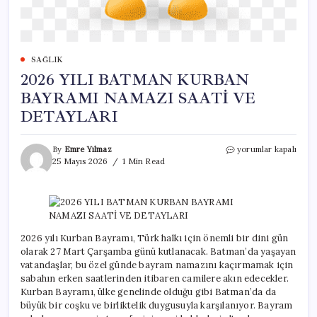
SAĞLIK
2026 YILI BATMAN KURBAN
BAYRAMI NAMAZI SAATİ VE
DETAYLARI
2026
By
Emre Yılmaz
yorumlar kapalı
YILI
25 Mayıs 2026
1 Min Read
BATMAN
KURBAN
BAYRAMI
NAMAZI
SAATİ
VE
2026 yılı Kurban Bayramı, Türk halkı için önemli bir dini gün
DETAYLARI
olarak 27 Mart Çarşamba günü kutlanacak. Batman’da yaşayan
için
vatandaşlar, bu özel günde bayram namazını kaçırmamak için
sabahın erken saatlerinden itibaren camilere akın edecekler.
Kurban Bayramı, ülke genelinde olduğu gibi Batman’da da
büyük bir coşku ve birliktelik duygusuyla karşılanıyor. Bayram