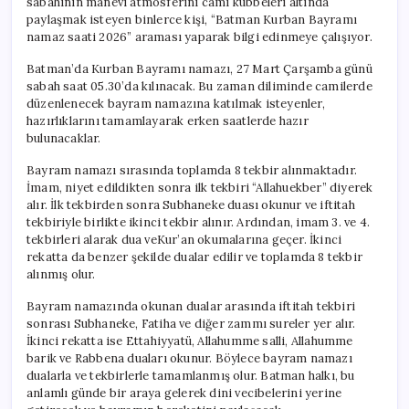
sabahının manevi atmosferini cami kubbeleri altında
paylaşmak isteyen binlerce kişi, “Batman Kurban Bayramı
namaz saati 2026” araması yaparak bilgi edinmeye çalışıyor.
Batman’da Kurban Bayramı namazı, 27 Mart Çarşamba günü
sabah saat 05.30’da kılınacak. Bu zaman diliminde camilerde
düzenlenecek bayram namazına katılmak isteyenler,
hazırlıklarını tamamlayarak erken saatlerde hazır
bulunacaklar.
Bayram namazı sırasında toplamda 8 tekbir alınmaktadır.
İmam, niyet edildikten sonra ilk tekbiri “Allahuekber” diyerek
alır. İlk tekbirden sonra Subhaneke duası okunur ve iftitah
tekbiriyle birlikte ikinci tekbir alınır. Ardından, imam 3. ve 4.
tekbirleri alarak dua veKur’an okumalarına geçer. İkinci
rekatta da benzer şekilde dualar edilir ve toplamda 8 tekbir
alınmış olur.
Bayram namazında okunan dualar arasında iftitah tekbiri
sonrası Subhaneke, Fatiha ve diğer zammı sureler yer alır.
İkinci rekatta ise Ettahiyyatü, Allahumme salli, Allahumme
barik ve Rabbena duaları okunur. Böylece bayram namazı
dualarla ve tekbirlerle tamamlanmış olur. Batman halkı, bu
anlamlı günde bir araya gelerek dini vecibelerini yerine